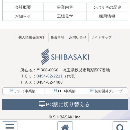
の
戻
会社概要
事業内容
シバサキの歴史
先
る
頭
お知らせ
工場見学
採用情報
へ
戻
る
個人情報保護方針
免責事項
お問い合せ
サイトマップ
株式会社シ
所在地
：
〒368-0066
埼玉県秩父市堀切507番地
ＴＥＬ
：
0494-62-2211
（代表）
ＦＡＸ
：
0494-62-4488
バサキ
アルミ事業部
LED事業部
技術開発
グループ
PC版に切り替える
© SHIBASAKI Inc.
サ