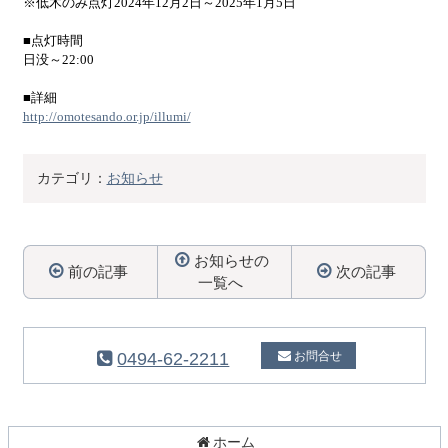
※低木のみ点灯2024年12月2日～2025年1月5日
■点灯時間
日没～22:00
■詳細
http://omotesando.or.jp/illumi/
カテゴリ：
お知らせ
お知らせの
前の記事
次の記事
一覧へ
コ
ペ
ン
ー
テ
ジ
0494-62-2211
お問合せ
ン
の
ツ
先
本
頭
文
へ
ホーム