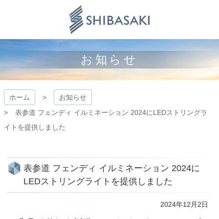
コ
ン
テ
ン
株式会社シ
ツ
本
お知らせ
バサキ
文
へ
ス
キ
ホーム
お知らせ
ッ
表参道 フェンディ イルミネーション 2024にLEDストリングラ
プ
イトを提供しました
表参道 フェンディ イルミネーション 2024に
LEDストリングライトを提供しました
2024年12月2日